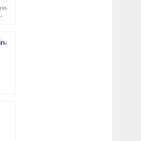
r In­
it
­her­
in­