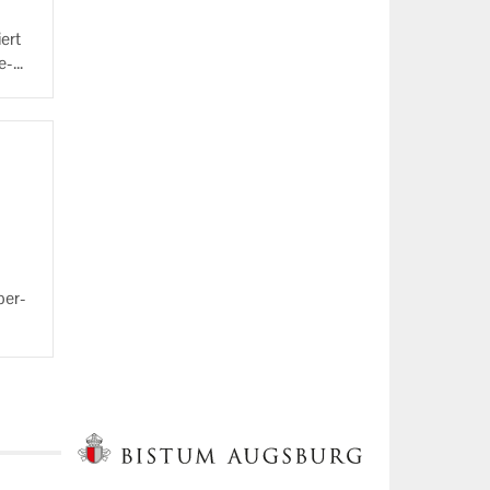
iert
we­
la­
per­
l­
­leg­