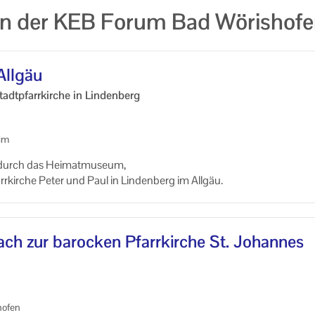
gen der KEB Forum Bad Wörish
All­gäu
dt­pfarr­kir­che in Lin­den­berg
eim
g durch das Hei­mat­mu­se­um,
rr­kir­che Peter und Paul in Lin­den­berg im All­gäu.
ch zur ba­ro­cken Pfarr­kir­che St. Jo­han­nes
ho­fen