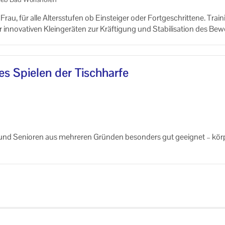
 für alle Al­ters­stu­fen ob Ein­stei­ger oder Fort­ge­schrit­te­ne. Trai­n
no­va­ti­ven Klein­ge­rä­ten zur Kräf­ti­gung und Sta­bi­li­sa­ti­on des Be­
 des Gleich­ge­wich­tes und der tie­fen, ge­lenk­sta­bi­li­sie­ren­den Mus­ku­
­dung bei der Gäste-​Information Tel. 08247 9690 442
hes Spie­len der Tisch­har­fe
n und Se­nio­ren aus meh­re­ren Grün­den be­son­ders gut ge­eig­net – kör­
, da­durch ist sie er­go­no­misch und ohne große Kraft­an­stren­gung spie
nd keine Vor­kennt­nis­se in No­ten­leh­re not­wen­dig – oft wird mit Un­ter
n) ge­spielt.