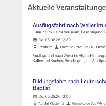
Aktuelle Veranstaltun
Aus­flugs­fahrt nach Wei­ler im 
Füh­rung im Hei­mat­mu­se­um, Be­sich­ti­gung Sta
Do.
06.08.26
12:30
Pfarr­heim
Pfar­rei St. Peter und Paul Bux­h
Aus­flugs­fahrt nach Wei­ler im All­gäu, Füh­run
Kaf­fee und Ku­chen, Be­sich­ti­gung der Stadt­pfa
Bil­dungs­fahrt nach Leu­ter­scha
Bap­tist
Do.
06.08.26
13:00
Ab­fahrt Klos­ter­hof
Kur­seel­sor­ge Bad Wö­ris­