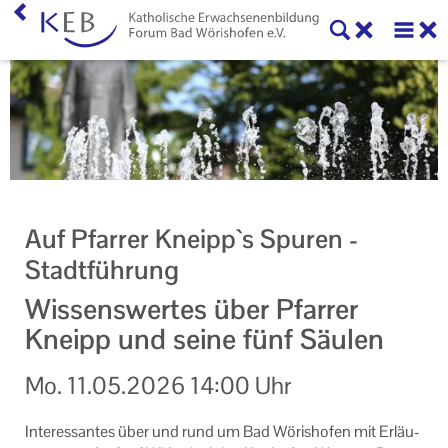
Home
KEB Forum Bad Wörishofen
Forum Bad Wörishofen
Mitglieder
Auf Pfarrer Kneipp`s Spuren -
Vorstand und Beirat
Stadtführung
Veranstaltungen
Wissenswertes über Pfarrer
Kneipp und seine fünf Säulen
Veranstaltung KEB Forum Bad Wörishofen
Mo.
11.05.2026
14:00 Uhr
Unsere Veranstaltungsorte
Veranstaltungen im Bistum Augsburg
In­ter­es­san­tes über und rund um Bad Wö­ris­ho­fen mit Er­läu­