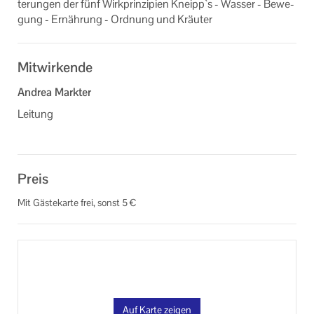
te­run­gen der fünf Wirk­prin­zi­pi­en Kneipp`s - Was­ser - Be­we­
Online Veranstaltungen
gung - Er­näh­rung - Ord­nung und Kräu­ter
Links
Mitwirkende
Machen Sie mit!
Andrea Markter
Ihr Kontakt zu uns
Leitung
Impressum
Datenschutzerklärung
Preis
Mit Gästekarte frei, sonst 5 €
Auf Karte zeigen