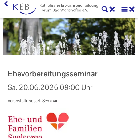
Home
KEB Forum Bad Wörishofen
Forum Bad Wörishofen
Mitglieder
Ehevorbereitungsseminar
Vorstand und Beirat
Sa.
20.06.2026
09:00 Uhr
Veranstaltungen
Veranstaltungsart: Seminar
Veranstaltung KEB Forum Bad Wörishofen
Unsere Veranstaltungsorte
Veranstaltungen im Bistum Augsburg