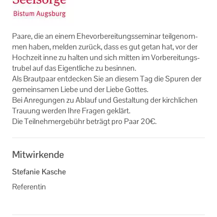
Online Veranstaltungen
Links
Paare, die an einem Ehe­vor­be­rei­tungs­se­mi­nar teil­ge­nom­
men haben, mel­den zu­rück, dass es gut getan hat, vor der
Machen Sie mit!
Hoch­zeit inne zu hal­ten und sich mit­ten im Vor­be­rei­tungs­
tru­bel auf das Ei­gent­li­che zu be­sin­nen.
Ihr Kontakt zu uns
Als Braut­paar ent­de­cken Sie an die­sem Tag die Spu­ren der
ge­mein­sa­men Liebe und der Liebe Got­tes.
Impressum
Bei An­re­gun­gen zu Ab­lauf und Ge­stal­tung der kirch­li­chen
Trau­ung wer­den Ihre Fra­gen ge­klärt.
Datenschutzerklärung
Die Teil­neh­mer­ge­bühr be­trägt pro Paar 20€.
Mitwirkende
Stefanie Kasche
Referentin