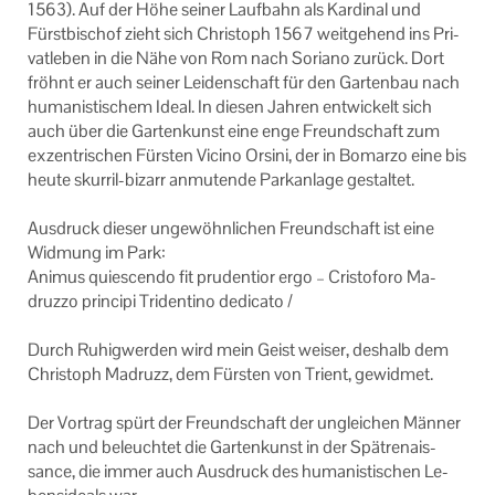
1563). Auf der Höhe sei­ner Lauf­bahn als Kar­di­nal und
Fürst­bi­schof zieht sich Chris­toph 1567 weit­ge­hend ins Pri­
vat­le­ben in die Nähe von Rom nach So­ria­no zu­rück. Dort
fröhnt er auch sei­ner Lei­den­schaft für den Gar­ten­bau nach
hu­ma­nis­ti­schem Ideal. In die­sen Jah­ren ent­wi­ckelt sich
auch über die Gar­ten­kunst eine enge Freund­schaft zum
ex­zen­tri­schen Fürs­ten Vi­ci­no Or­si­ni, der in Bo­mar­zo eine bis
heute skurril-​bizarr an­mu­ten­de Park­an­la­ge ge­stal­tet.
Aus­druck die­ser un­ge­wöhn­li­chen Freund­schaft ist eine
Wid­mung im Park:
Ani­mus quie­scen­do fit pru­den­ti­or ergo – Cris­to­fo­ro Ma­
druz­zo princi­pi Tri­den­ti­no de­di­ca­to /
Durch Ru­hig­wer­den wird mein Geist wei­ser, des­halb dem
Chris­toph Ma­druzz, dem Fürs­ten von Tri­ent, ge­wid­met.
Der Vor­trag spürt der Freund­schaft der un­glei­chen Män­ner
nach und be­leuch­tet die Gar­ten­kunst in der Spät­re­nais­
sance, die immer auch Aus­druck des hu­ma­nis­ti­schen Le­