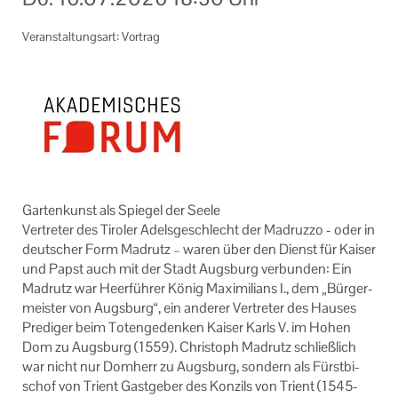
Online Veranstaltungen
Veranstaltungsart: Vortrag
Links
Machen Sie mit!
Ihr Kontakt zu uns
Impressum
Datenschutzerklärung
Gar­ten­kunst als Spie­gel der Seele
Ver­tre­ter des Ti­ro­ler Adels­ge­schlecht der Ma­druz­zo - oder in
deut­scher Form Ma­drutz – waren über den Dienst für Kai­ser
und Papst auch mit der Stadt Augs­burg ver­bun­den: Ein
Ma­drutz war Heer­füh­rer König Ma­xi­mi­li­ans I., dem „Bür­ger­
meis­ter von Augs­burg“, ein an­de­rer Ver­tre­ter des Hau­ses
Pre­di­ger beim To­ten­ge­den­ken Kai­ser Karls V. im Hohen
Dom zu Augs­burg (1559). Chris­toph Ma­drutz schließ­lich
war nicht nur Dom­herr zu Augs­burg, son­dern als Fürst­bi­
schof von Tri­ent Gast­ge­ber des Kon­zils von Tri­ent (1545-​