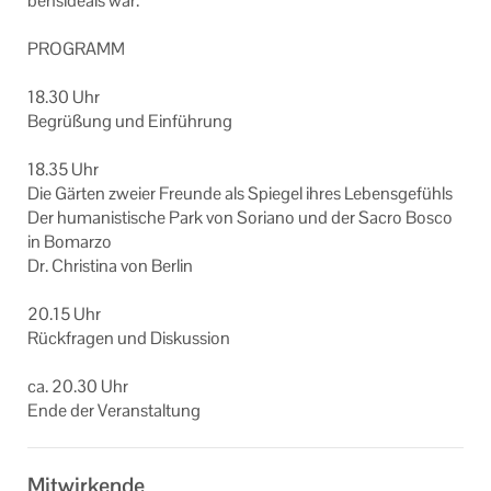
bens­ide­als war.
PRO­GRAMM
18.30 Uhr
Be­grü­ßung und Ein­füh­rung
18.35 Uhr
Die Gär­ten zwei­er Freun­de als Spie­gel ihres Le­bens­ge­fühls
Der hu­ma­nis­ti­sche Park von So­ria­no und der Sacro Bosco
in Bo­mar­zo
Dr. Chris­ti­na von Ber­lin
20.15 Uhr
Rück­fra­gen und Dis­kus­si­on
ca. 20.30 Uhr
Ende der Ver­an­stal­tung
Mitwirkende