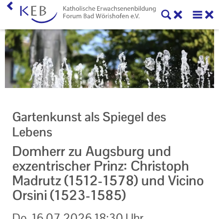
Home
KEB Forum Bad Wörishofen
Forum Bad Wörishofen
Mitglieder
Gartenkunst als Spiegel des
Vorstand und Beirat
Lebens
Veranstaltungen
Domherr zu Augsburg und
exzentrischer Prinz: Christoph
Veranstaltung KEB Forum Bad Wörishofen
Madrutz (1512-1578) und Vicino
Unsere Veranstaltungsorte
Orsini (1523-1585)
Veranstaltungen im Bistum Augsburg
Do.
16.07.2026
18:30 Uhr