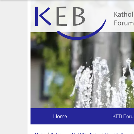
Home
KEB Forum Bad Wörishofen
Forum Bad Wörishofen
Mitglieder
Vorstand und Beirat
Veranstaltungen
Veranstaltung KEB Forum Bad
Wörishofen
Home
KEB Foru
Unsere Veranstaltungsorte
Veranstaltungen im Bistum