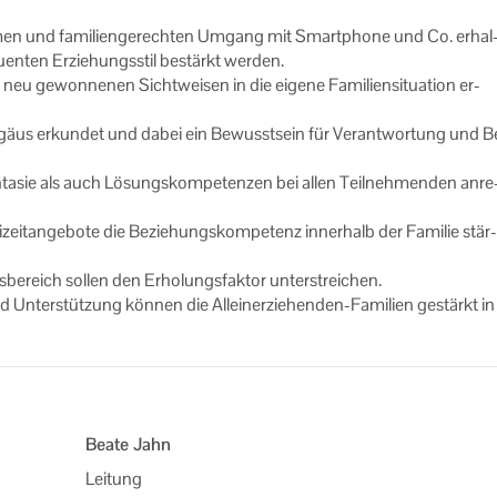
a­men und fa­mi­li­en­ge­rech­ten Um­gang mit Smart­pho­ne und Co. er­hal
­ten Er­zie­hungs­stil be­stärkt wer­den.
neu ge­won­ne­nen Sicht­wei­sen in die ei­ge­ne Fa­mi­li­en­si­tua­ti­on er­
­gäus er­kun­det und dabei ein Be­wusst­sein für Ver­ant­wor­tung und B
n­ta­sie als auch Lö­sungs­kom­pe­ten­zen bei allen Teil­neh­men­den an­re
i­zeit­an­ge­bo­te die Be­zie­hungs­kom­pe­tenz in­ner­halb der Fa­mi­lie stär­
be­reich sol­len den Er­ho­lungs­fak­tor un­ter­strei­chen.
nd Un­ter­stüt­zung kön­nen die Alleinerziehenden-​Familien ge­stärkt in
Beate Jahn
Leitung