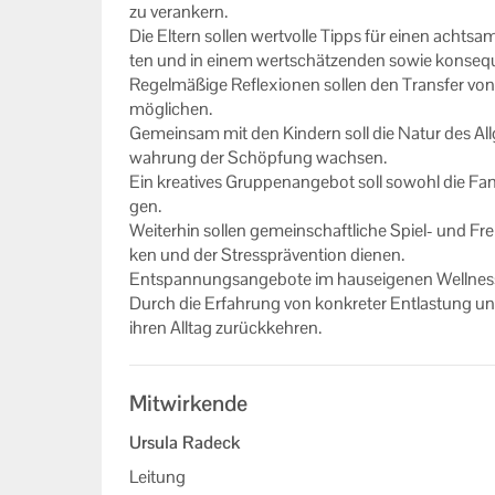
zu ver­an­kern.
Die El­tern sol­len wert­vol­le Tipps für einen acht­s
ten und in einem wert­schät­zen­den sowie kon­se­quen
Re­gel­mä­ßi­ge Re­fle­xio­nen sol­len den Trans­fer von 
mög­li­chen.
Ge­mein­sam mit den Kin­dern soll die Natur des All
wah­rung der Schöp­fung wach­sen.
Ein krea­ti­ves Grup­pen­an­ge­bot soll so­wohl die Fa
gen.
Wei­ter­hin sol­len ge­mein­schaft­li­che Spiel-​ und Fre
ken und der Stres­sprä­ven­ti­on die­nen.
Ent­span­nungs­an­ge­bo­te im haus­ei­ge­nen Well­ness­
Durch die Er­fah­rung von kon­kre­ter Ent­las­tung u
ihren All­tag zu­rück­keh­ren.
Mitwirkende
Ursula Radeck
Leitung