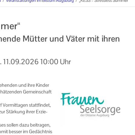
n
/
Veranstaltungen im Bistum Augsburg
/
„KESS – Stressless Summer“
mmer“
ehende Mütter und Väter mit ihren
.
11.09.2026
10:00 Uhr
­zie­hen­den und ihre Kin­der
schät­zen­den Ge­mein­schaft
r­mit­ta­gen statt­fin­det,
e zur Stär­kung ihrer Er­zie­
es sol­len dazu bei­tra­gen,
somit bes­ser im Ge­dächt­nis