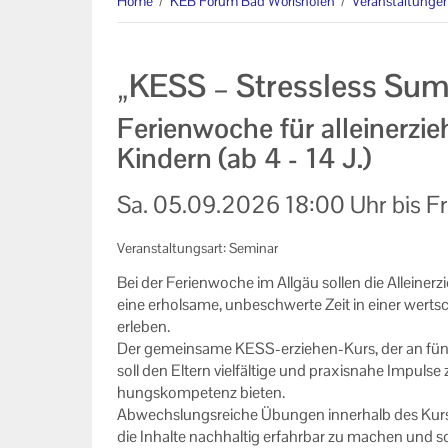
Home
/
KEB Forum Bad Wörishofen
/
Veranstaltunge
Augsburg
Online Veranstaltungen
„KESS – Stressless Su
Links
Ferienwoche für alleinerzi
Machen Sie mit!
Kindern (ab 4 - 14 J.)
Ihr Kontakt zu uns
Sa.
05.09.2026
18:00 Uhr
bis
Fr
Impressum
Veranstaltungsart: Seminar
Datenschutzerklärung
Bei der Fe­ri­en­wo­che im All­gäu sol­len die Al­lein­er
eine er­hol­sa­me, un­be­schwer­te Zeit in einer wert­
er­le­ben.
Der ge­mein­sa­me KESS-​erziehen-Kurs, der an fünf Vo
soll den El­tern viel­fäl­ti­ge und pra­xis­na­he Im­pul­s
hungs­kom­pe­tenz bie­ten.
Ab­wechs­lungs­rei­che Übun­gen in­ner­halb des Kur­s
die In­hal­te nach­hal­tig er­fahr­bar zu ma­chen und 