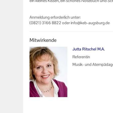
ein klei­nes Kis­sen, ein schö­nes No­tiz­buch und Sc
An­mel­dung er­for­der­lich unter:
(0821) 3166 8822 oder info@keb-​augsburg.de
Mitwirkende
Jutta Ritschel M.A.
Referentin
Musik- und Atempädag