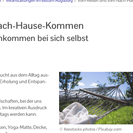
n
/
Veranstaltungen im Bistum Augsburg
/
Vom Reisen und vom Nach-H
Nach-Hause-Kommen
nkommen bei sich selbst
n­sucht aus dem All­tag aus­
 Er­ho­lung und Ent­span­
­schaf­ten, bei der uns
n. Im krea­ti­ven Aus­druck
ll­tags wer­den kann.
cken, Yoga-​Matte, Decke,
© freestocks-​photos / Pix­a­bay.com