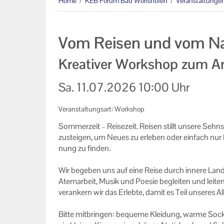
Home
/
KEB Forum Bad Wörishofen
/
Veranstaltunge
Augsburg
Online Veranstaltungen
Vom Reisen und vom 
Links
Kreativer Workshop zum A
Machen Sie mit!
Sa.
11.07.2026
10:00 Uhr
Ihr Kontakt zu uns
Veranstaltungsart: Workshop
Impressum
Som­mer­zeit – Rei­se­zeit. Rei­sen stillt un­se­re Seh
zu­stei­gen, um Neues zu er­le­ben oder ein­fach nur
Datenschutzerklärung
nung zu fin­den.
Wir be­ge­ben uns auf eine Reise durch in­ne­re Land
Atem­ar­beit, Musik und Poe­sie be­glei­ten und lei­te
ver­an­kern wir das Er­leb­te, damit es Teil un­se­res A
Bitte mit­brin­gen: be­que­me Klei­dung, warme So­