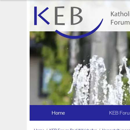
Home
KEB Forum Bad Wörishofen
Forum Bad Wörishofen
Mitglieder
Vorstand und Beirat
Veranstaltungen
Veranstaltung KEB Forum Bad
Wörishofen
Home
KEB Foru
Unsere Veranstaltungsorte
Veranstaltungen im Bistum