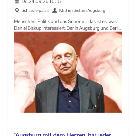
Do.
24.09.26
10:15
Scha­ez­ler­pa­lais
KEB im Bis­tum Augs­burg
Men­schen, Po­li­tik und das Schö­ne – das ist es, was
Da­ni­el Bisk­up in­ter­es­siert. Der in Augs­burg und Ber­lin
le­ben­de Fo­to­graf ist be­kannt für seine do­ku­men­ta­ri­
schen Auf­nah­men zur Zeit­ge­schich­te. Die ers­ten der
aus­ge­stell­ten Bil­der ent­stan­den be­reits 1989 im
Augs­bur­ger Glas­pa­last.
Im Scha­ez­ler­pa­lais prä­sen­tiert er nun erst­mals eine
neue Fa­cet­te sei­nes Schaf­fens: Künst­ler­por­träts. In
den letz­ten Jah­ren por­trä­tiert Da­ni­el Bisk­up welt­weit
Pro­mi­nen­te aus Po­li­tik, Kul­tur und Wirt­schaft.
An­mel­dung er­for­der­lich unter:
(0821) 3166 8822 oder info@keb-​augsburg.de
In Zu­sam­men­ar­beit mit: Kunst­samm­lun­gen und Mu­
se­en Stadt Augs­burg
"Augs­burg mit dem Her­zen, bar jeder