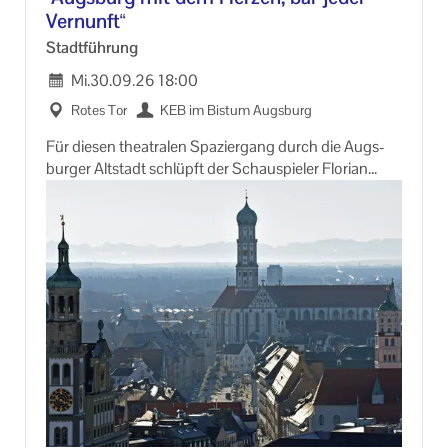
Ver­nunft“
Stadt­füh­rung
Mi.
30.09.26
18:00
Rotes Tor
KEB im Bis­tum Augs­burg
Für die­sen thea­tra­len Spa­zier­gang durch die Augs­
bur­ger Alt­stadt schlüpft der Schau­spie­ler Flo­ri­an
Kreis in die Rolle eines Fran­zis­ka­ners. Vor 800 Jah­ren
sind die ers­ten von ihnen in Augs­burg an­ge­kom­men.
Mit sze­ni­schen In­hal­ten, Le­sun­gen und er­leb­nis­päd­
ago­gi­schen Ele­men­ten fol­gen wir ihrer Bot­schaft
und ihren Spu­ren. Las­sen Sie sich auf dem Spa­zier­
gang be­geis­tern und ver­zau­bern.
Wir tref­fen uns ab ca. 17.45 Uhr vor dem Roten
Tor/Spi­tal­gas­se am Brun­nen­meis­ter­haus.
Treff­punkt: