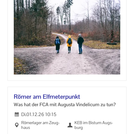
leicht, an­de­re rau­ben uns Schlaf und En­er­gie. In die­
sem Vor­trag er­fah­ren Sie auf ver­ständ­li­che und un­
ter­halt­sa­me Weise, was bei Ent­schei­dun­gen in un­se­
rem Ge­hirn pas­siert, warum In­tui­ti­on oft bes­ser ist als
ihr Ruf und wes­halb wir manch­mal in Ent­schei­
dungs­fal­len ge­ra­ten.
Ver­an­stal­tung mit Schrift-​ und Ge­bär­den­sprach­dol­
met­scher
Teil­nah­me­link siehe unten
Römer am Elf­me­ter­punkt
Was hat der FCA mit Au­gus­ta Vin­de­li­cum zu tun?
Di.
01.12.26
10:15
Rö­mer­la­ger am Zeug­
KEB im Bis­tum Augs­
haus
burg