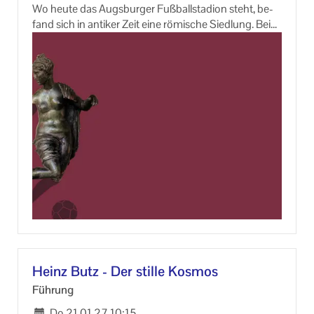
Wo heute das Augs­bur­ger Fuß­ball­sta­di­on steht, be­
fand sich in an­ti­ker Zeit eine rö­mi­sche Sied­lung. Beim
Bau der Arena 2002-​2008 kamen zahl­rei­che Funde
ans Licht, von Schmuck über bunte Glas­ge­fä­ße, hin
zu Wein- und Fischsaucen-​Amphoren aus Rho­dos
und Spa­ni­en. Die rö­mi­sche DNA Augs­burgs spie­gelt
sich auch im Pro­fil des FCA, dem ein­zi­gen Bun­des­li­
ga­ver­ein mit rö­mi­schem Stein­denk­mal im Wap­pen
(Pi­ni­en­zap­fen). Des­halb zeigt die Aus­stel­lung auch
die ak­tu­el­le Römer-​Rezeption des FCA.
An­mel­dung er­for­der­lich unter:
(0821) 3166 8822 oder info@keb-​augsburg.de
In Zu­sam­men­ar­beit mit: Kunst­samm­lun­gen und Mu­
se­en Stadt Augs­burg
Heinz Butz - Der stil­le Kos­mos
Füh­rung
Do.
21.01.27
10:15