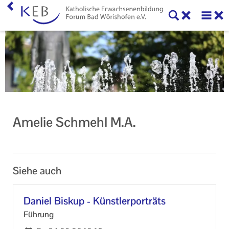
Home
KEB Forum Bad Wörishofen
Machen Sie mit!
Ihr Kontakt zu uns
Amelie Schmehl M.A.
Impressum
Datenschutzerklärung
Siehe auch
Da­ni­el Bisk­up - Künst­ler­por­träts
Füh­rung