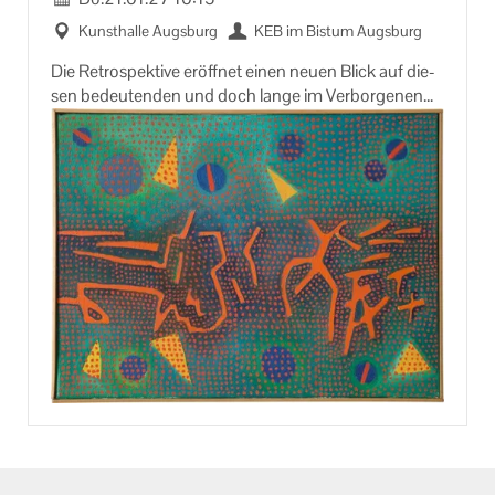
Kunst­hal­le Augs­burg
KEB im Bis­tum Augs­burg
Die Re­tro­spek­ti­ve er­öff­net einen neuen Blick auf die­
sen be­deu­ten­den und doch lange im Ver­bor­ge­nen
ar­bei­ten­den Künst­ler. In einer Zeit, in der laute Ges­ten
oft vor­herr­schen, ent­fal­tet Butz’ Werk seine Wir­kung
in der Stil­le: prä­zi­se, zu­rück­ge­nom­men und zu­tiefst
ein­dring­lich. Aus­ge­hend von fein nu­an­cier­ten Na­tur­
stu­di­en und Zeich­nun­gen über die stil­le Kraft sei­ner
Ge­mäl­de hin zu Bild­ob­jek­ten und Klein­skulp­tu­ren
ent­stand sein Schaf­fen nicht im Ram­pen­licht, son­
dern im un­auf­dring­li­chen Dia­log mit Natur, Kör­per
und abs­trak­ten For­men.
An­mel­dung er­for­der­lich unter:
(0821) 3166 8822 oder info@keb-​augsburg.de
In Zu­sam­men­ar­beit mit: Kunst­samm­lun­gen und Mu­
se­en Stadt Augs­burg