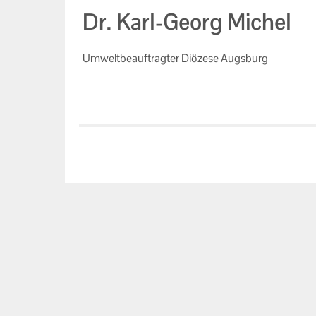
Dr. Karl-Georg Michel
Um­welt­be­auf­trag­ter Diö­ze­se Augs­burg