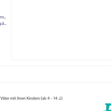
um-
.d
ener
ge/
nd Väter mit ihren Kin­dern (ab 4 - 14 J.)