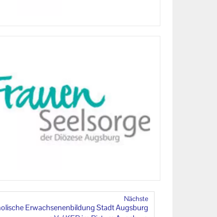
Nächste
ho­li­sche Er­wach­se­nen­bil­dung Stadt Augs­burg