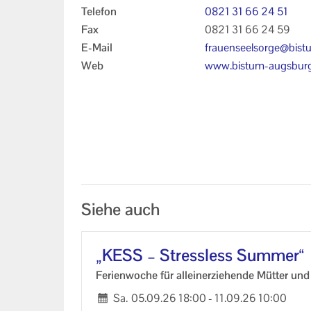
Telefon
0821 31 66 24 51
Fax
0821 31 66 24 59
E-Mail
frauenseelsorge@bist
augsburg.de
Web
www.bistum-augsburg
e/Seelsorge-in-den-G
ationen/Frauenseelsor
Kontakt
Siehe auch
„KESS – Stress­less Sum­mer“
Fe­ri­en­wo­che für al­lein­er­zie­hen­de Müt­ter u
Sa.
05.09.26
18:00
-
11.09.26
10:00