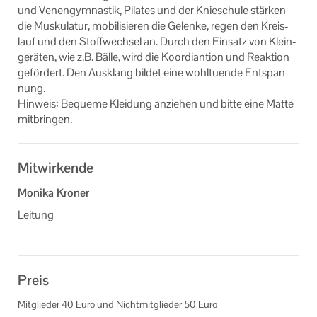
und Ve­nen­gym­nas­tik, Pi­la­tes und der Knie­schu­le stär­ken
die Mus­ku­la­tur, mo­bi­li­sie­ren die Ge­len­ke, regen den Kreis­
lauf und den Stoff­wech­sel an. Durch den Ein­satz von Klein­
ge­rä­ten, wie z.B. Bälle, wird die Ko­or­di­an­ti­on und Re­ak­ti­on
ge­för­dert. Den Aus­klang bil­det eine wohl­tu­en­de Ent­span­
nung.
Hin­weis: Be­que­me Klei­dung an­zie­hen und bitte eine Matte
mit­brin­gen.
Mitwirkende
Monika Kroner
Leitung
Preis
Mitglieder 40 Euro und Nichtmitglieder 50 Euro