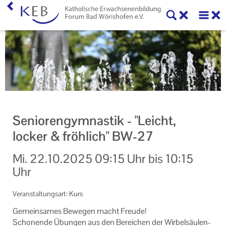
Home
KEB Forum Bad Wörishofen
Machen Sie mit!
Ihr Kontakt zu uns
Seniorengymnastik - "Leicht,
Impressum
locker & fröhlich" BW-27
Datenschutzerklärung
Mi.
22.10.2025
09:15 Uhr
bis
10:15
Uhr
Veranstaltungsart: Kurs
Ge­mein­sa­mes Be­we­gen macht Freu­de!
Scho­nen­de Übun­gen aus den Be­rei­chen der Wirbelsäulen-​