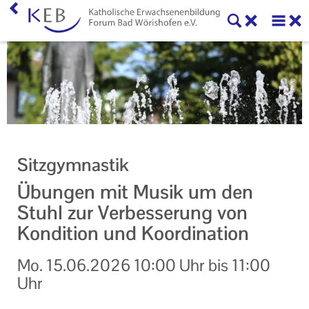
Home
KEB Forum Bad Wörishofen
Machen Sie mit!
Ihr Kontakt zu uns
Sitzgymnastik
Impressum
Übungen mit Musik um den
Datenschutzerklärung
Stuhl zur Verbesserung von
Kondition und Koordination
Mo.
15.06.2026
10:00 Uhr
bis
11:00
Uhr